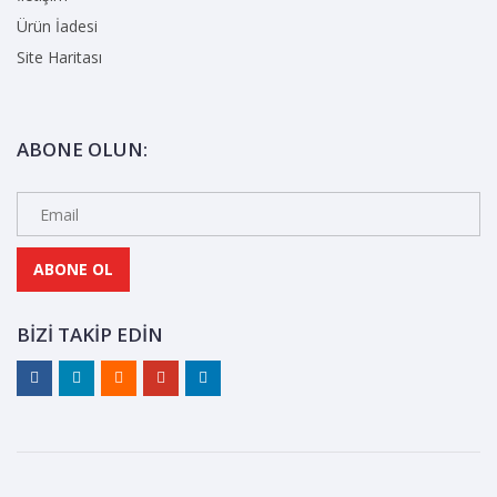
60 gr. kitap kağıdı
Ürün İadesi
Sıcak tutkallı Amerikan cilt...
Site Haritası
ABONE OLUN:
ABONE OL
BIZI TAKIP EDIN