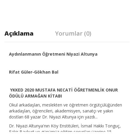
Açıklama
Yorumlar (0)
Aydınlanmanın Öğretmeni Niyazi Altunya
Rifat Güler-Gökhan Bal
YKKED 2020 MUSTAFA NECATİ ÖĞRETMENLİK ONUR
ÖDÜLÜ ARMAĞAN KİTABI
Okul arkadaşları, meslekten ve öğretmen örgütçülüğünden
arkadaşları, öğrencileri, akademisyen, sanatçı ve yakın
dostları 68 yazar Dr. Niyazi Altunya için yazdı...
Dr. Niyazi Altunya'nın Köy Enstitüleri, İsmail Hakkı Tonguç,
Fakir Baykurt ve günümüz eğitim sorunları üzerine 15